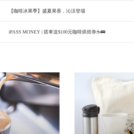
【咖啡冰果季】盛夏果香，沁涼登場
iPASS MONEY | 搭車送$100元咖啡烘焙券☕🚌