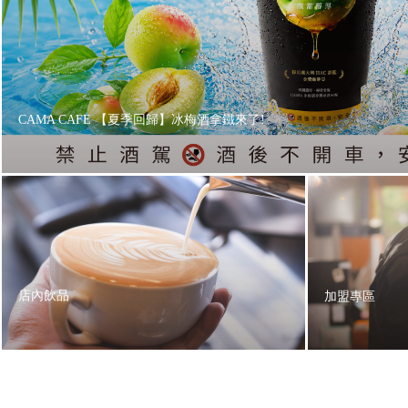
CAMA CAFE 【夏季回歸】冰梅酒拿鐵來了!
店內飲品
加盟專區