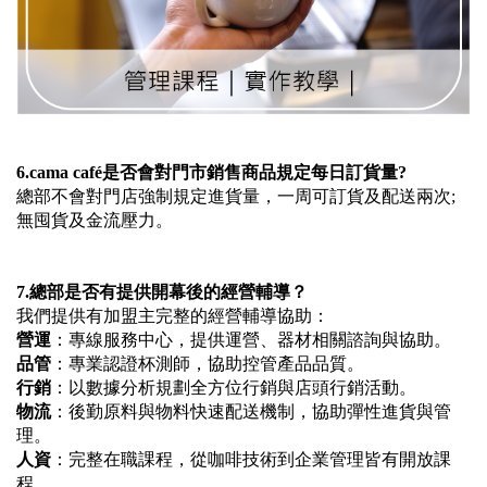
6.cama caf
é是否會對門市銷售商品規定每日訂貨量?
總部不會對門店強制規定進貨量，一周可訂貨及配送兩次;
無囤貨及金流壓力。
7.
總部是否有提供開幕後的經營輔導？
我們提供有加盟主完整的經營輔導協助：
營運
：專線服務中心，提供運營、器材相關諮詢與協助。
品管
：專業認證杯測師，協助控管產品品質。
行銷
：以數據分析規劃全方位行銷與店頭行銷活動。
物流
：後勤原料與物料快速配送機制，協助彈性進貨與管
理。
人資
：完整在職課程，從咖啡技術到企業管理皆有開放課
程。