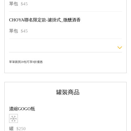
單包
$45
CHOYA聯名限定款-濾掛式_微醺酒香
單包
$45
單筆購買20包可享9折優惠
罐裝商品
濃縮GOGO瓶
罐
$250