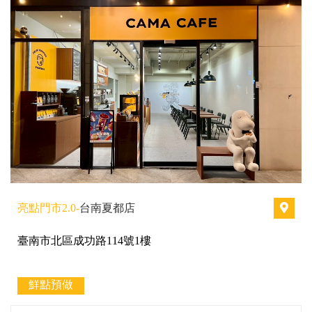
亮點門市2.0-
台南夏都店
臺南市北區成功路114號1樓
鮮點預做