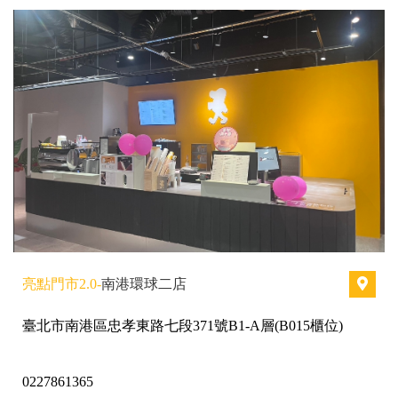
亮點門市2.0-
南港環球二店
臺北市南港區忠孝東路七段371號B1-A層(B015櫃位)
0227861365