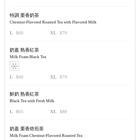
特調 栗香奶茶
Chestnut-Flavored Roasted Tea with Flavored Milk
L
$60
XL
$70
奶蓋 熟香紅茶
Milk Foam Black Tea
L
$60
XL
$70
鮮奶 熟香紅茶
Black Tea with Fresh Milk
L
$65
XL
$80
奶蓋 栗香焙煎茶
Milk Foam Chestnut-Flavored Roasted Tea