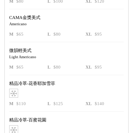
M
$80
L
$100
XL
$120
CAMA金獎美式
Americano
M
$65
L
$80
XL
$95
微韻輕美式
Light Americano
M
$65
L
$80
XL
$95
精品冷萃-花香耶加雪菲
M
$110
L
$125
XL
$140
精品冷萃-百蜜花園