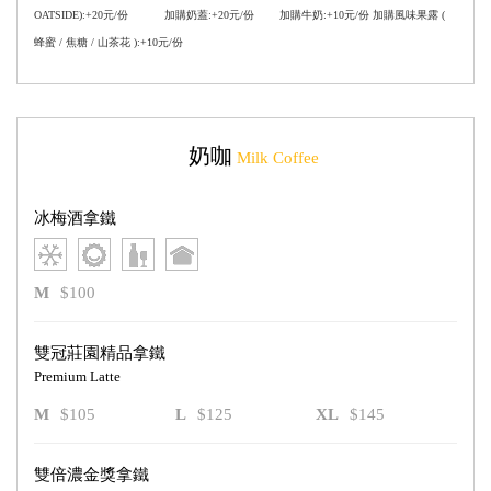
OATSIDE):+20元/份 加購奶蓋:+20元/份 加購牛奶:+10元/份 加購風味果露 (
蜂蜜 / 焦糖 / 山茶花 ):+10元/份
奶咖
Milk Coffee
冰梅酒拿鐵
M
$100
雙冠莊園精品拿鐵
Premium Latte
M
$105
L
$125
XL
$145
雙倍濃金獎拿鐵