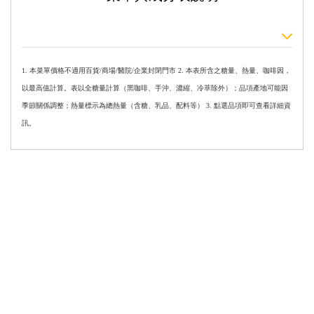
1. 本菜單價格不適用百貨/商場/醫院/企業封閉門市 2. 本表所含之糖量、熱量、咖啡因，
以最高值計算。表以全糖量計算（黑咖啡、手沖、濃縮、冷萃除外）；品項產地可能因
季節關係調整；熱量標示為總熱量（含糖、乳品、配料等） 3. 點選品項即可查看詳細資
訊。