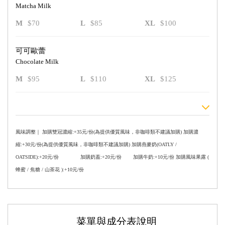
Matcha Milk
M
$70
L
$85
XL
$100
可可歐蕾
Chocolate Milk
M
$95
L
$110
XL
$125
風味調整｜ 加購雙冠濃縮:+35元/份(為提供優質風味，非咖啡類不建議加購) 加購濃
縮:+30元/份(為提供優質風味，非咖啡類不建議加購) 加購燕麥奶(OATLY /
OATSIDE):+20元/份 加購奶蓋:+20元/份 加購牛奶:+10元/份 加購風味果露 (
蜂蜜 / 焦糖 / 山茶花 ):+10元/份
菜單與成分表說明