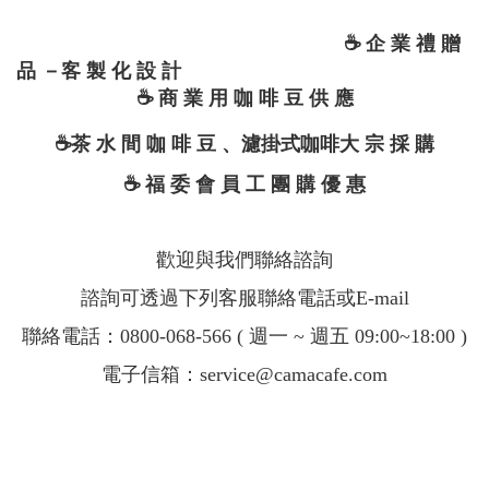
☕
企 業 禮 贈
品 －客 製 化 設 計
☕
商 業 用 咖 啡 豆 供 應
☕
茶 水 間 咖 啡 豆 、濾掛式咖啡大 宗 採 購
☕
福 委 會 員 工 團 購 優 惠
歡迎與我們聯絡諮詢
諮詢可透過下列客服聯絡電話或E-mail
聯絡電話：0800-068-566 ( 週一 ~ 週五 09:00~18:00 )
電子信箱：service@camacafe.com