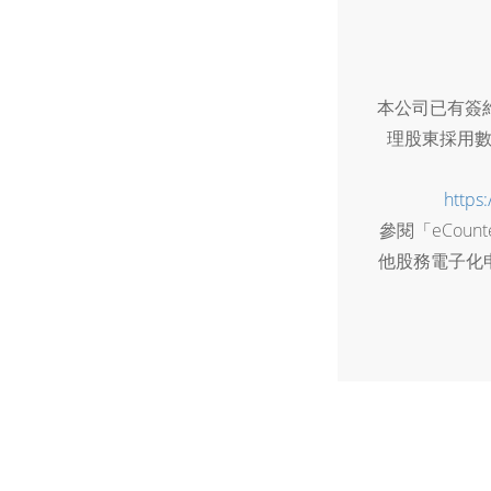
本公司已有簽約
理股東採用
https
參閱「eCou
他股務電子化