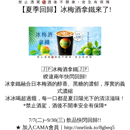
【夏季回歸】冰梅酒拿鐵來了!
🇯🇵冰梅酒拿鐵🇯🇵
睽違兩年快閃回歸!
冰拿鐵融合日本梅酒的醇香、黑糖的濃郁，厚實的義
式濃縮
冰冰喝超過癮，每一口都是夏日陽光下的清涼滋味 !
*禁止酒駕，酒後不開車安全有保障*
7/7(二)~9/30(三) 飲品快閃回歸!!
★ 加入CAMA會員｜http://onelink.to/8gbeq5