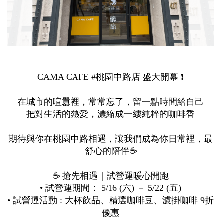
CAMA CAFE #桃園中路店 盛大開幕 ❗
在城市的喧囂裡，常常忘了，留一點時間給自己
把對生活的熱愛，濃縮成一縷純粹的咖啡香
期待與你在桃園中路相遇，讓我們成為你日常裡，最
舒心的陪伴☕
☕️ 搶先相遇｜試營運暖心開跑
• 試營運期間： 5/16 (六) － 5/22 (五)
• 試營運活動 : 大杯飲品、精選咖啡豆、濾掛咖啡 9折
優惠