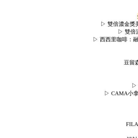
▷ 雙倍濃金獎
▷ 雙
▷ 西西里咖啡：
豆留
▷
▷ CAMA
FI