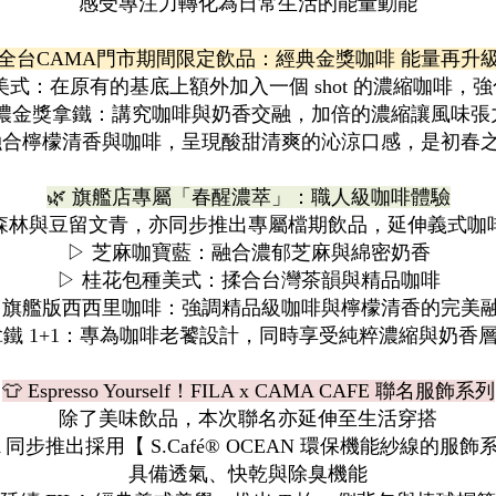
感受專注力轉化為日常生活的能量動能
全台CAMA門市期間限定飲品：經典金獎咖啡 能量再升
美式：在原有的基底上額外加入一個 shot 的濃縮咖啡，
倍濃金獎拿鐵：講究咖啡與奶香交融，加倍的濃縮讓風味張
融合檸檬清香與咖啡，呈現酸甜清爽的沁涼口感，是初春
🌿 旗艦店專屬「春醒濃萃」：職人級咖啡體驗
森林與豆留文青，亦同步推出專屬檔期飲品，延伸義式咖
▷ 芝麻咖寶藍：融合濃郁芝麻與綿密奶香
▷ 桂花包種美式：揉合台灣茶韻與精品咖啡
 旗艦版西西里咖啡：強調精品級咖啡與檸檬清香的完美
小拿鐵 1+1：專為咖啡老饕設計，同時享受純粹濃縮與奶香
👕 Espresso Yourself！FILA x CAMA CAFE 聯名服飾系列
除了美味飲品，本次聯名亦延伸至生活穿搭
LA 同步推出採用【 S.Café® OCEAN 環保機能紗線的服飾
具備透氣、快乾與除臭機能