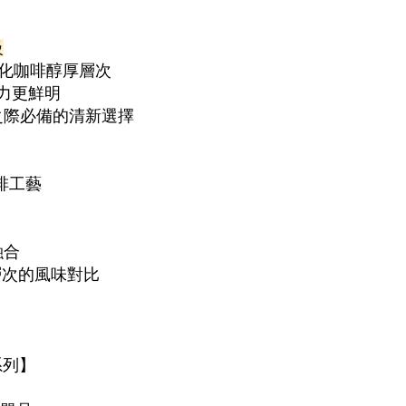
級
強化咖啡醇厚層次
力更鮮明
之際必備的清新選擇
啡工藝
融合
層次的風味對比
系列】