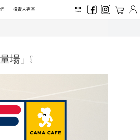
們
投資人專區
能量場」❕