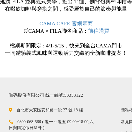
延續 FILA 經典義式美學，推出 T 恤、側背包與棒球帽
在啜飲咖啡與穿搭之間，感受屬於自己的節奏與能量
CAMA CAFE 官網電商
🛒CAMA × FILA聯名商品：
前往購買
檔期期間限定 : 4/1-5/15，快來到全台CAMA門市
一同體驗義式風味與運動活力交織的全新咖啡提案！
咖碼股份有限公司 統一編號:53353122
台北市大安區安和路一段 27 號 18 樓
隱私
0800-068-566 ( 週一 ~ 週五 09:00~18:00,六
常見
日與國定假日除外 )